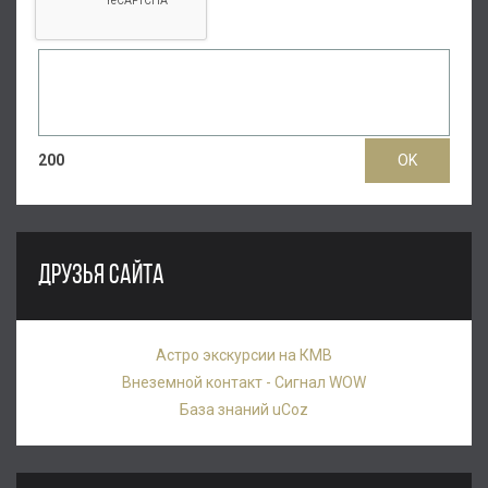
200
ДРУЗЬЯ САЙТА
Астро экскурсии на КМВ
Внеземной контакт - Сигнал WOW
База знаний uCoz