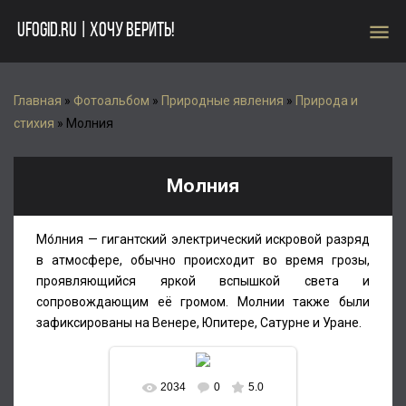
menu
UFOGID.RU | ХОЧУ ВЕРИТЬ!
Главная
»
Фотоальбом
»
Природные явления
»
Природа и
стихия
» Молния
Молния
Мо́лния — гигантский электрический искровой разряд
в атмосфере, обычно происходит во время грозы,
проявляющийся яркой вспышкой света и
сопровождающим её громом. Молнии также были
зафиксированы на Венере, Юпитере, Сатурне и Уране.
2034
0
5.0