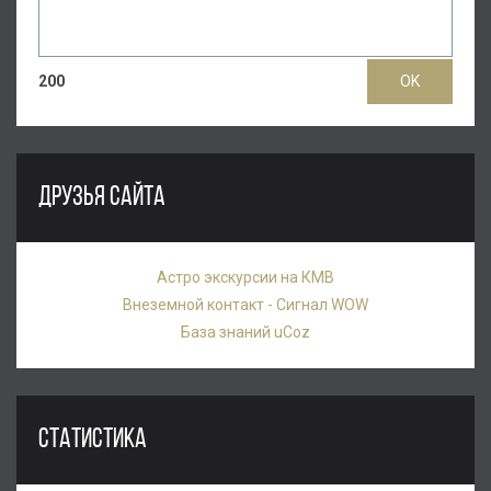
200
ДРУЗЬЯ САЙТА
Астро экскурсии на КМВ
Внеземной контакт - Сигнал WOW
База знаний uCoz
СТАТИСТИКА