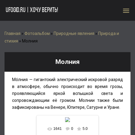
menu
UFOGID.RU | ХОЧУ ВЕРИТЬ!
Главная
»
Фотоальбом
»
Природные явления
»
Природа и
стихия
» Молния
Молния
Мо́лния — гигантский электрический искровой разряд
в атмосфере, обычно происходит во время грозы,
проявляющийся яркой вспышкой света и
сопровождающим её громом. Молнии также были
зафиксированы на Венере, Юпитере, Сатурне и Уране.
1641
0
5.0