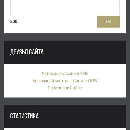
200
ДРУЗЬЯ САЙТА
Астро экскурсии на КМВ
Внеземной контакт - Сигнал WOW
База знаний uCoz
СТАТИСТИКА