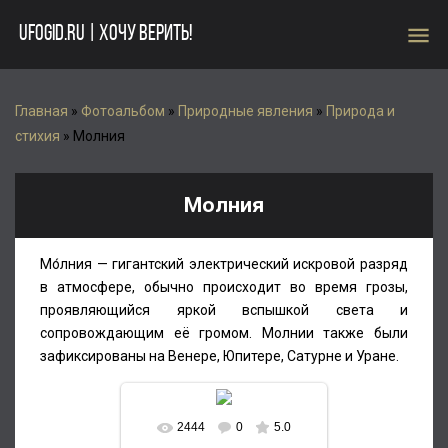
menu
UFOGID.RU | ХОЧУ ВЕРИТЬ!
Главная
»
Фотоальбом
»
Природные явления
»
Природа и
стихия
» Молния
Молния
Мо́лния — гигантский электрический искровой разряд
в атмосфере, обычно происходит во время грозы,
проявляющийся яркой вспышкой света и
сопровождающим её громом. Молнии также были
зафиксированы на Венере, Юпитере, Сатурне и Уране.
2444
0
5.0