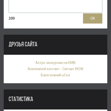
200
ДРУЗЬЯ САЙТА
Астро экскурсии на КМВ
Внеземной контакт - Сигнал WOW
База знаний uCoz
СТАТИСТИКА