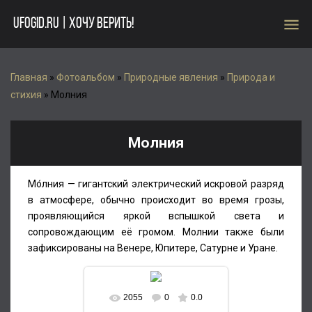
menu
UFOGID.RU | ХОЧУ ВЕРИТЬ!
Главная
»
Фотоальбом
»
Природные явления
»
Природа и
стихия
» Молния
Молния
Мо́лния — гигантский электрический искровой разряд
в атмосфере, обычно происходит во время грозы,
проявляющийся яркой вспышкой света и
сопровождающим её громом. Молнии также были
зафиксированы на Венере, Юпитере, Сатурне и Уране.
2055
0
0.0