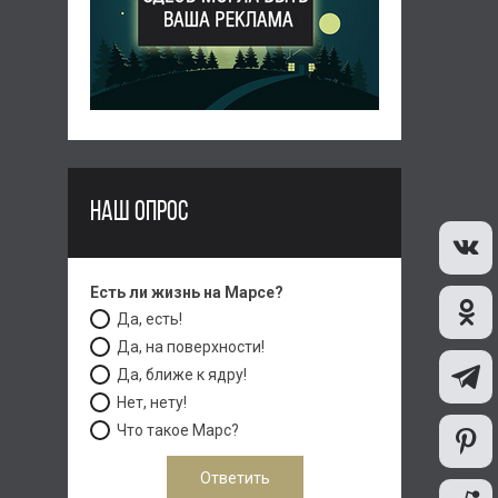
НАШ ОПРОС
Есть ли жизнь на Марсе?
Да, есть!
Да, на поверхности!
Да, ближе к ядру!
Нет, нету!
Что такое Марс?