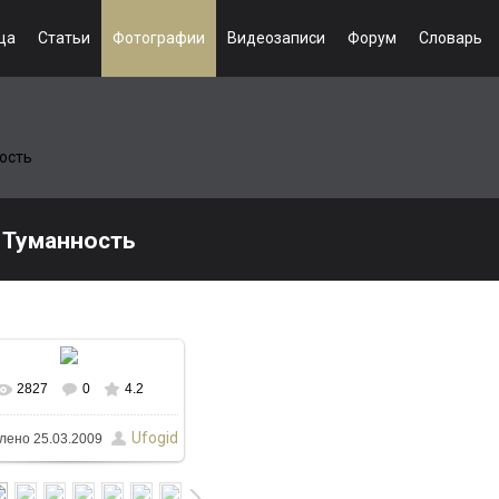
ца
Статьи
Фотографии
Видеозаписи
Форум
Словарь
ость
Туманность
2827
0
4.2
Ufogid
лено
25.03.2009