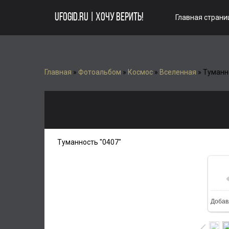
UFOGID.RU | ХОЧУ ВЕРИТЬ!
Главная страни
Главная
»
Фотоальбом
»
Космос
»
Вселенная
» Туманн
Туманность "0407"
Добав