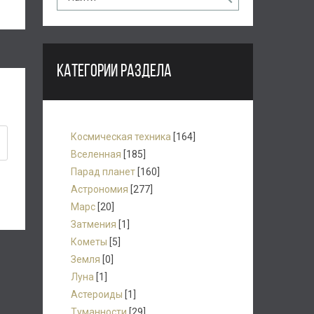
КАТЕГОРИИ РАЗДЕЛА
Космическая техника
[164]
Вселенная
[185]
Парад планет
[160]
Астрономия
[277]
Марс
[20]
Затмения
[1]
Кометы
[5]
Земля
[0]
Луна
[1]
Астероиды
[1]
Туманности
[29]