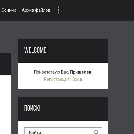
Сонник
Архив файлов
WELCOME!
Приветствую Вас
,
Пришелец
!
Регистрация
|
Вход
ПОИСК!