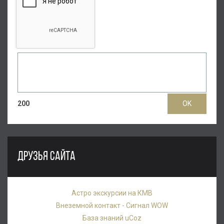
200
ДРУЗЬЯ САЙТА
Астро экскурсии на КМВ
Внеземной контакт - Сигнал WOW
База знаний uCoz