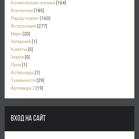
Космическая техника
[164]
Вселенная
[185]
Парад планет
[160]
Астрономия
[277]
Марс
[20]
Затмения
[1]
Кометы
[5]
Земля
[0]
Луна
[1]
Астероиды
[1]
Туманности
[29]
Артемида 2
[19]
ВХОД НА САЙТ