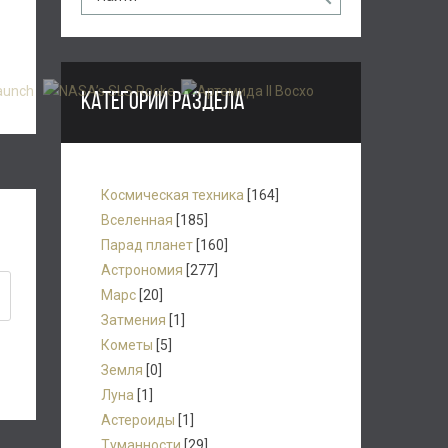
КАТЕГОРИИ РАЗДЕЛА
Космическая техника
[164]
Вселенная
[185]
Парад планет
[160]
Астрономия
[277]
Марс
[20]
Затмения
[1]
Кометы
[5]
Земля
[0]
Луна
[1]
Астероиды
[1]
Туманности
[29]