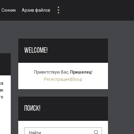
Сонник
Архив файлов
WELCOME!
Приветствую Вас
,
Пришелец
!
Регистрация
|
Вход
жа
ак
го
ПОИСК!