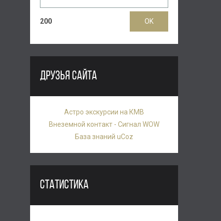
200
ДРУЗЬЯ САЙТА
Астро экскурсии на КМВ
Внеземной контакт - Сигнал WOW
База знаний uCoz
СТАТИСТИКА