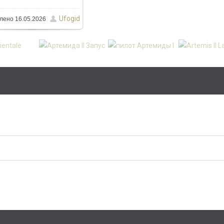
Ufogid
лено
16.05.2026
1600x1067
/ 444.0Kb