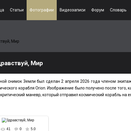
ца
Статьи
Фотографии
Видеозаписи
Форум
Словарь
твуй, Мир
равствуй, Мир
чной снимок Земли был сделан 2 апреля 2026 года членом экипа
ического корабля Orion. Изображение было получено после того, к
 критический маневр, который отправил космический корабль на е
41
0
5.0
В реальном размере