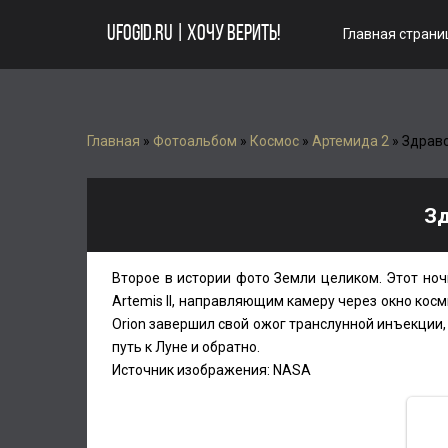
UFOGID.RU | ХОЧУ ВЕРИТЬ!
Главная страни
Главная
»
Фотоальбом
»
Космос
»
Артемида 2
» Здравс
Зд
Второе в истории фото Земли целиком. Этот но
Artemis II, направляющим камеру через окно косм
Orion завершил свой ожог транслунной инъекции,
путь к Луне и обратно.
Источник изображения: NASA