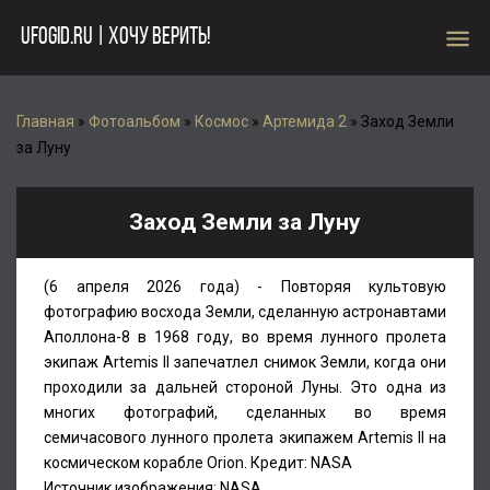
menu
UFOGID.RU | ХОЧУ ВЕРИТЬ!
Главная
»
Фотоальбом
»
Космос
»
Артемида 2
» Заход Земли
за Луну
Заход Земли за Луну
(6 апреля 2026 года) - Повторяя культовую
фотографию восхода Земли, сделанную астронавтами
Аполлона-8 в 1968 году, во время лунного пролета
экипаж Artemis II запечатлел снимок Земли, когда они
проходили за дальней стороной Луны. Это одна из
многих фотографий, сделанных во время
семичасового лунного пролета экипажем Artemis II на
космическом корабле Orion. Кредит: NASA
Источник изображения: NASA