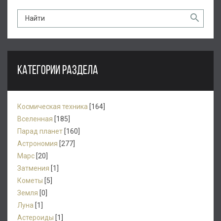
КАТЕГОРИИ РАЗДЕЛА
Космическая техника
[164]
Вселенная
[185]
Парад планет
[160]
Астрономия
[277]
Марс
[20]
Затмения
[1]
Кометы
[5]
Земля
[0]
Луна
[1]
Астероиды
[1]