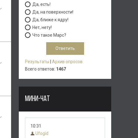
Да, есть!
Да, на поверхности!
Да, ближе к ядру!
Нет, нету!
Что такое Марс?
Результаты
|
Архив опросов
Всего ответов:
1467
МИНИ-ЧАТ