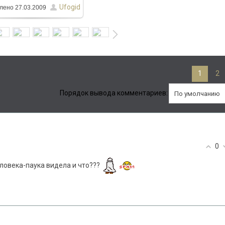
Ufogid
лено
27.03.2009
1
2
Порядок вывода комментариев:
0
еловека-паука видела и что???