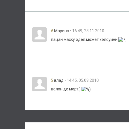
6
• 16:49, 23.11.2010
Марина
пацан маску одел.может хэлоуинн
5
• 14:45, 05.08.2010
влад
волон де морт:)