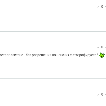
0
0
метрополитене - без разрешения нашенских фотографируете !
0