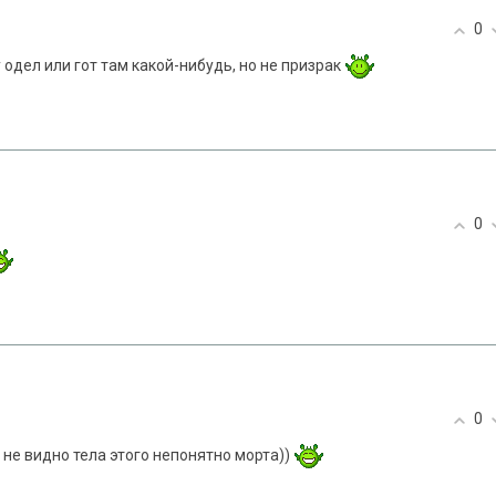
0
 одел или гот там какой-нибудь, но не призрак
0
0
 не видно тела этого непонятно морта))