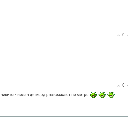
0
0
ники как волан де морд разъезжают по метро