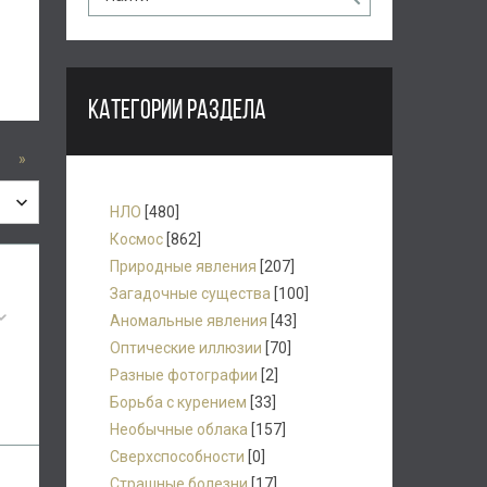
КАТЕГОРИИ РАЗДЕЛА
»
НЛО
[480]
Космос
[862]
Природные явления
[207]
Загадочные существа
[100]
Аномальные явления
[43]
Оптические иллюзии
[70]
Разные фотографии
[2]
Борьба с курением
[33]
Необычные облака
[157]
Сверхспособности
[0]
Страшные болезни
[17]