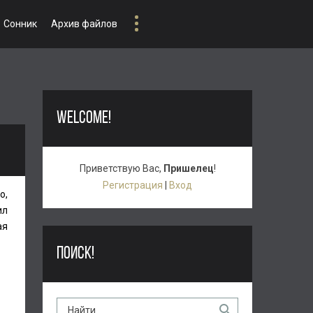
Сонник
Архив файлов
WELCOME!
Приветствую Вас
,
Пришелец
!
Регистрация
|
Вход
о,
ил
ая
ПОИСК!