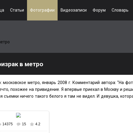
ца
Статьи
Фотографии
Видеозаписи
Форум
Словарь
метро
израк в метро
: московское метро, январь 2008 г. Комментарий автора: "На фот
ечто, похожее на привидение. Я впервые приехал в Москву и реш
 съемки ничего такого белого я там не видел. И девушка, котор
14375
15
4.2