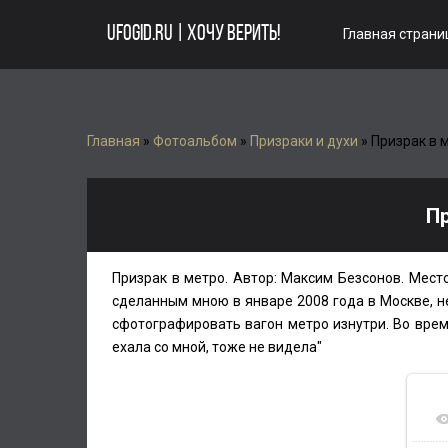
UFOGID.RU | ХОЧУ ВЕРИТЬ!
Главная страни
Главная
»
Фотоальбом
»
Призраки и духи
» Призрак в 
Пр
Призрак в метро. Автор: Максим Безсонов. Место
сделанным мною в январе 2008 года в Москве, н
сфотографировать вагон метро изнутри. Во время
ехала со мной, тоже не видела"