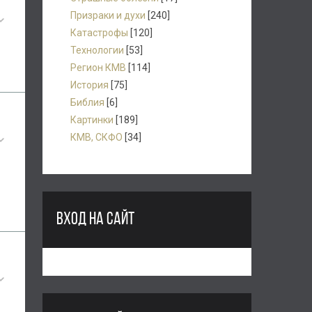
Призраки и духи
[240]
Катастрофы
[120]
Технологии
[53]
Регион КМВ
[114]
История
[75]
Библия
[6]
Картинки
[189]
КМВ, СКФО
[34]
ВХОД НА САЙТ