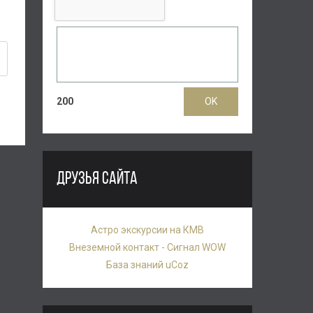
200
ДРУЗЬЯ САЙТА
Астро экскурсии на КМВ
Внеземной контакт - Сигнал WOW
База знаний uCoz