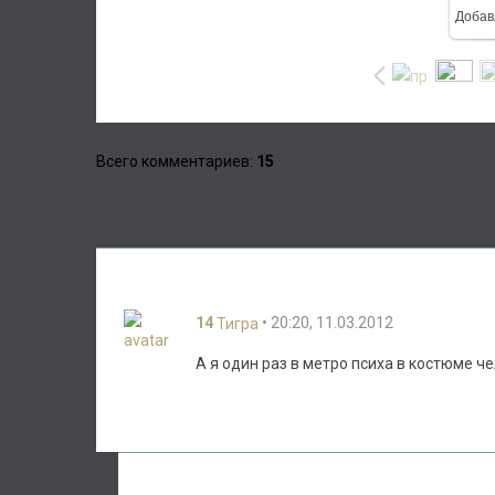
Добав
Всего комментариев
:
15
14
• 20:20, 11.03.2012
Тигра
А я один раз в метро психа в костюме ч