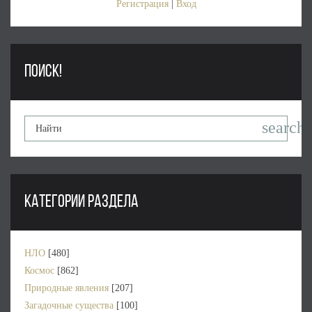
Регистрация
|
Вход
ПОИСК!
КАТЕГОРИИ РАЗДЕЛА
НЛО
[480]
Космос
[862]
Природные явления
[207]
Загадочные существа
[100]