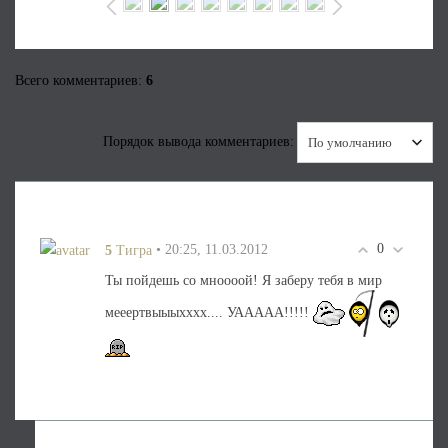
Всего комментариев
:
6
Порядок вывода комментариев:
0
5
• 20:25, 11.03.2012
Тигра
Ты пойдешь со мноооой! Я заберу тебя в мир
мееертвыыыхххх.... УААААА!!!!!