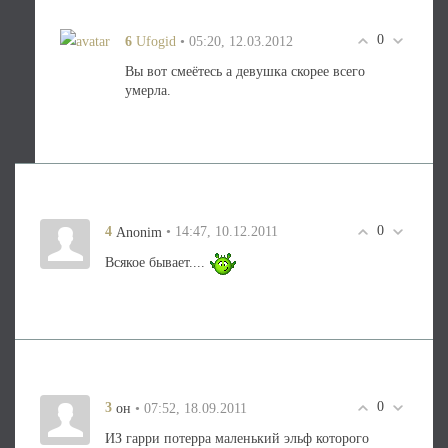
0
6
• 05:20, 12.03.2012
Ufogid
Вы вот смеётесь а девушка скорее всего
умерла.
0
4
• 14:47, 10.12.2011
Anonim
Всякое бывает....
0
3
• 07:52, 18.09.2011
он
ИЗ гарри потерра маленький эльф которого