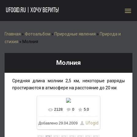
menu
UFOGID.RU | ХОЧУ ВЕРИТЬ!
Главная
»
Фотоальбом
»
Природные явления
»
Природа и
стихия
» Молния
Молния
Средняя длина молнии 2,5 км, некоторые разряды
простираются в атмосфере на расстояние до 20 км.
2128
0
5.0
Ufogid
Добавлено
29.04.2009