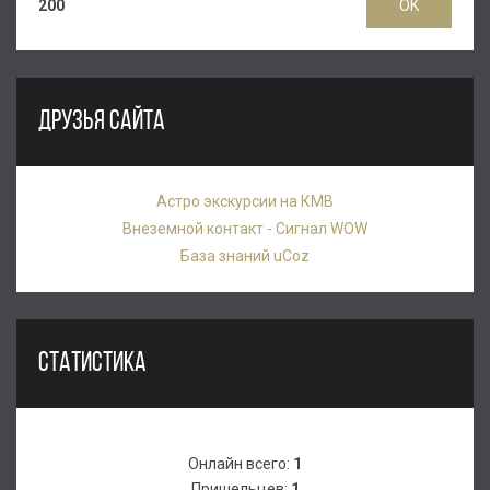
200
ДРУЗЬЯ САЙТА
Астро экскурсии на КМВ
Внеземной контакт - Сигнал WOW
База знаний uCoz
СТАТИСТИКА
Онлайн всего:
1
Пришельцев:
1