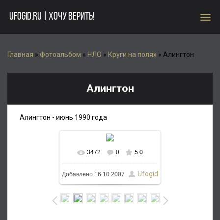
menu
UFOGID.RU | ХОЧУ ВЕРИТЬ!
Главная
»
Фотоальбом
»
НЛО
»
Круги на полях
» Алингтон
Алингтон
Алингтон - июнь 1990 года
3472
0
5.0
Ufogid
Добавлено
16.10.2007