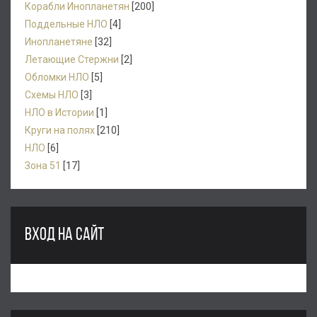
Корабли Инопланетян
[200]
Поддельные НЛО
[4]
Инопланетяне
[32]
Летающие Стержни
[2]
Обломки НЛО
[5]
Схемы НЛО
[3]
НЛО в Истории
[1]
Круги на полях
[210]
НЛО
[6]
Зона 51
[17]
ВХОД НА САЙТ