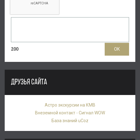
200
ДРУЗЬЯ САЙТА
Астро экскурсии на КМВ
Внеземной контакт - Сигнал WOW
База знаний uCoz