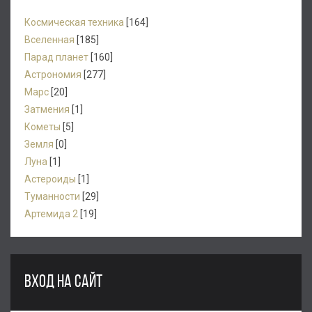
Космическая техника
[164]
Вселенная
[185]
Парад планет
[160]
Астрономия
[277]
Марс
[20]
Затмения
[1]
Кометы
[5]
Земля
[0]
Луна
[1]
Астероиды
[1]
Туманности
[29]
Артемида 2
[19]
ВХОД НА САЙТ