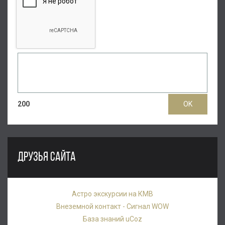
200
ДРУЗЬЯ САЙТА
Астро экскурсии на КМВ
Внеземной контакт - Сигнал WOW
База знаний uCoz