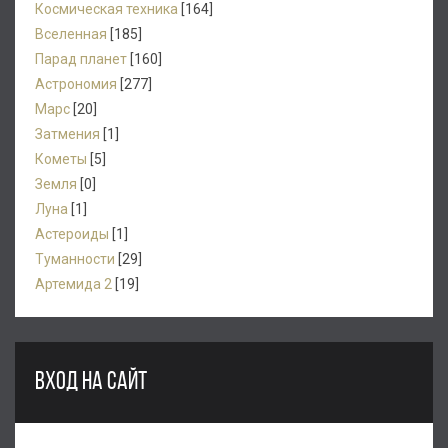
Космическая техника
[164]
Вселенная
[185]
Парад планет
[160]
Астрономия
[277]
Марс
[20]
Затмения
[1]
Кометы
[5]
Земля
[0]
Луна
[1]
Астероиды
[1]
Туманности
[29]
Артемида 2
[19]
ВХОД НА САЙТ