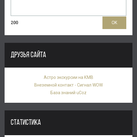
200
ДРУЗЬЯ САЙТА
Астро экскурсии на КМВ
Внеземной контакт - Сигнал WOW
База знаний uCoz
СТАТИСТИКА