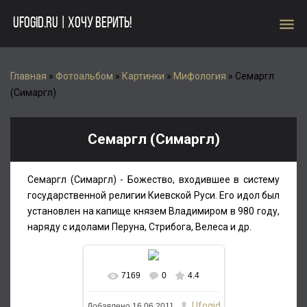
menu
UFOGID.RU | ХОЧУ ВЕРИТЬ!
Главная
»
Фотоальбом
»
Картинки
»
Мифология
» Семаргл
(Симаргл)
Семаргл (Симаргл)
Семаргл (Симаргл) - Божество, входившее в систему
государственной религии Киевской Руси. Его идол был
установлен на капище князем Владимиром в 980 году,
наряду с идолами Перуна, Стрибога, Велеса и др.
7169
0
4.4
Ufogid
Добавлено
16.06.2011