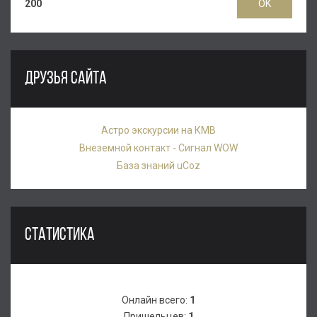
200
ДРУЗЬЯ САЙТА
Астро экскурсии на КМВ
Внеземной контакт - Сигнал WOW
База знаний uCoz
СТАТИСТИКА
Онлайн всего:
1
Пришельцев:
1