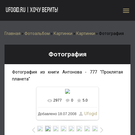
menu
UFOGID.RU | ХОЧУ ВЕРИТЬ!
Главная
»
Фотоальбом
»
Картинки
»
Картинки
» Фотография
Фотография
Фотография из книги Антонова - 777 "Проклятая
планета"
2977
0
5.0
Ufogid
Добавлено
18.07.2008