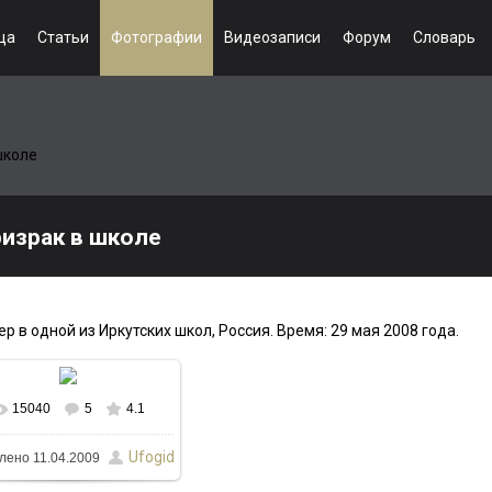
ца
Статьи
Фотографии
Видеозаписи
Форум
Словарь
школе
израк в школе
 в одной из Иркутских школ, Россия. Время: 29 мая 2008 года.
15040
5
4.1
Ufogid
лено
11.04.2009