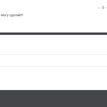
0
 могу сделайт!