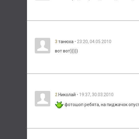
3
• 23:20, 04.05.2010
танюха
вот вот)))))
2
• 19:37, 30.03.2010
Николай
фотошоп ребята, на пиджачок опуст