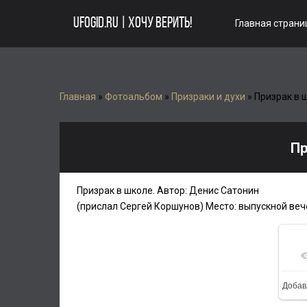
UFOGID.RU | ХОЧУ ВЕРИТЬ!
Главная страни
Главная
»
Фотоальбом
»
Призраки и духи
» Призрак в 
Пр
Призрак в школе. Автор: Денис Сатонин
(прислал Сергей Коршунов) Место: выпускной вечер
Добав