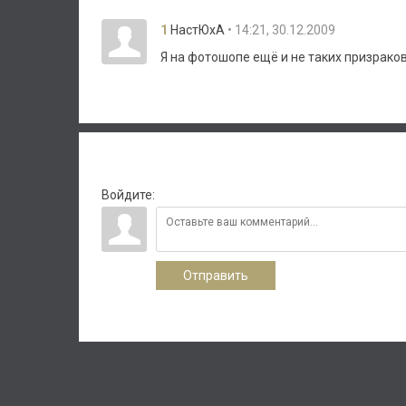
1
• 14:21, 30.12.2009
НастЮхА
Я на фотошопе ещё и не таких призраков
Войдите:
Отправить