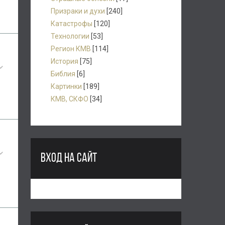
Призраки и духи
[240]
Катастрофы
[120]
Технологии
[53]
Регион КМВ
[114]
История
[75]
Библия
[6]
Картинки
[189]
КМВ, СКФО
[34]
ВХОД НА САЙТ