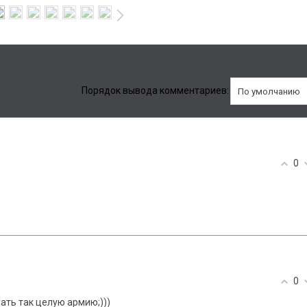
Порядок вывода комментариев:
0
0
ать так целую армию;)))