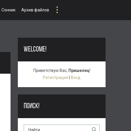
Сонник
Архив файлов
WELCOME!
Приветствую Вас
,
Пришелец
!
Регистрация
|
Вход
ПОИСК!