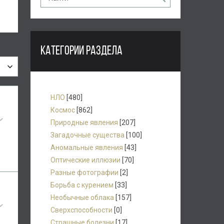
КАТЕГОРИИ РАЗДЕЛА
НЛО
[480]
Космос
[862]
Природные явления
[207]
Загадочные существа
[100]
Аномальные явления
[43]
Оптические иллюзии
[70]
Разные фотографии
[2]
Борьба с курением
[33]
Необычные облака
[157]
Сверхспособности
[0]
Страшные болезни
[17]