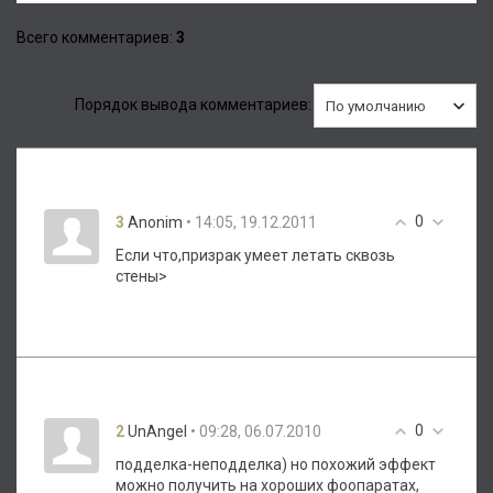
Всего комментариев
:
3
Порядок вывода комментариев:
0
3
• 14:05, 19.12.2011
Anonim
Если что,призрак умеет летать сквозь
стены>
0
2
• 09:28, 06.07.2010
UnAngel
подделка-неподделка) но похожий эффект
можно получить на хороших фоопаратах,