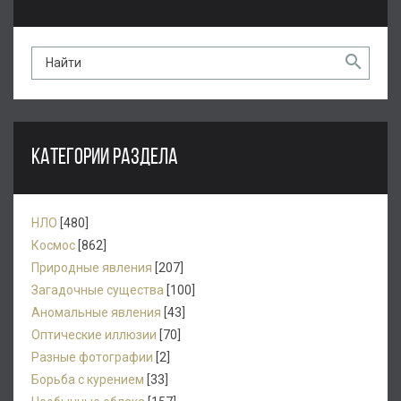
КАТЕГОРИИ РАЗДЕЛА
НЛО
[480]
Космос
[862]
Природные явления
[207]
Загадочные существа
[100]
Аномальные явления
[43]
Оптические иллюзии
[70]
Разные фотографии
[2]
Борьба с курением
[33]