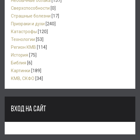
Необычные облака
[157]
Сверхспособности
[0]
Страшные болезни
[17]
Призраки и духи
[240]
Катастрофы
[120]
Технологии
[53]
Регион КМВ
[114]
История
[75]
Библия
[6]
Картинки
[189]
КМВ, СКФО
[34]
ВХОД НА САЙТ