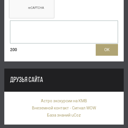
200
ДРУЗЬЯ САЙТА
Астро экскурсии на КМВ
Внеземной контакт - Сигнал WOW
База знаний uCoz