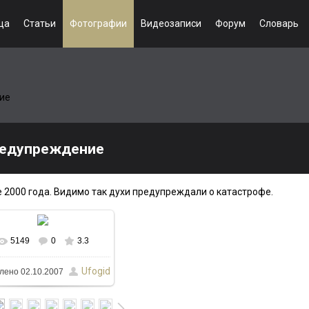
ца
Статьи
Фотографии
Видеозаписи
Форум
Словарь
ие
едупреждение
е 2000 года. Видимо так духи предупреждали о катастрофе.
5149
0
3.3
В реальном размере
Ufogid
лено
02.10.2007
525x350
/ 33.2Kb