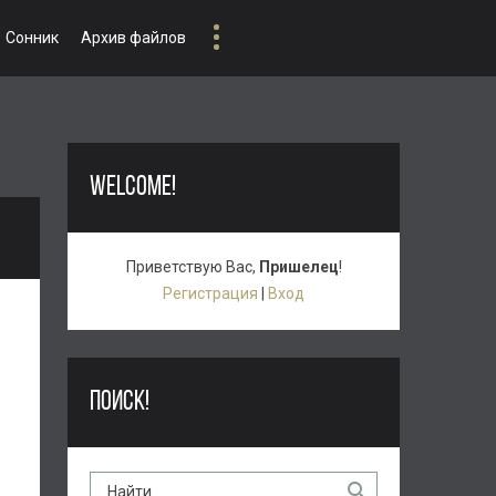
Сонник
Архив файлов
WELCOME!
Приветствую Вас
,
Пришелец
!
Регистрация
|
Вход
ПОИСК!