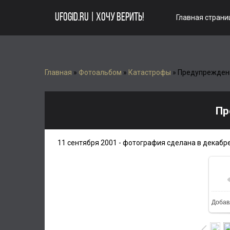
UFOGID.RU | ХОЧУ ВЕРИТЬ!
Главная страни
Главная
»
Фотоальбом
»
Катастрофы
» Предупрежден
Пр
11 сентября 2001 - фотография сделана в декабр
Добав