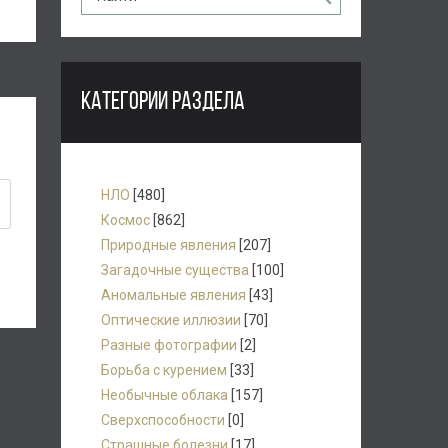
КАТЕГОРИИ РАЗДЕЛА
НЛО
[480]
Космос
[862]
Природные явления
[207]
Загадочные существа
[100]
Аномальные явления
[43]
Оптические иллюзии
[70]
Разные фотографии
[2]
Борьба с курением
[33]
Необычные облака
[157]
Сверхспособности
[0]
Страшные болезни
[17]