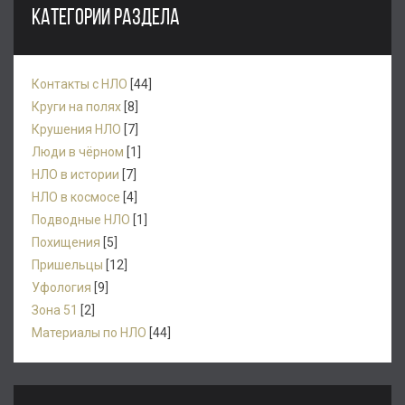
КАТЕГОРИИ РАЗДЕЛА
Контакты с НЛО
[44]
Круги на полях
[8]
Крушения НЛО
[7]
Люди в чёрном
[1]
НЛО в истории
[7]
НЛО в космосе
[4]
Подводные НЛО
[1]
Похищения
[5]
Пришельцы
[12]
Уфология
[9]
Зона 51
[2]
Материалы по НЛО
[44]