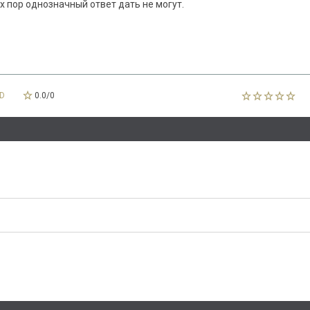
х пор однозначный ответ дать не могут.
D
0.0
/
0