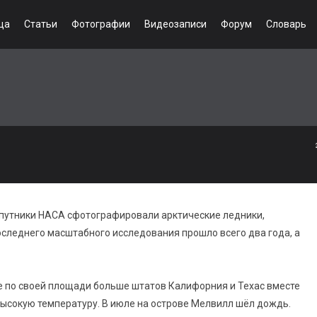
ца
Статьи
Фотографии
Видеозаписи
Форум
Словарь
 Спутники НАСА сфотографировали арктические ледники,
оследнего масштабного исследования прошло всего два года, а
е по своей площади больше штатов Калифорния и Техас вместе
высокую температуру. В июле на острове Мелвилл шёл дождь.