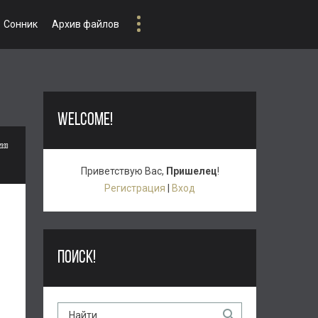
Сонник
Архив файлов
WELCOME!
23:33
Приветствую Вас
,
Пришелец
!
Регистрация
|
Вход
ПОИСК!