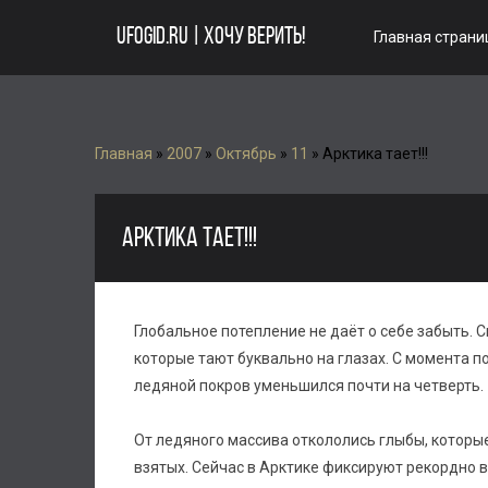
UFOGID.RU | ХОЧУ ВЕРИТЬ!
Главная страни
Главная
»
2007
»
Октябрь
»
11
» Арктика тает!!!
АРКТИКА ТАЕТ!!!
Глобальное потепление не даёт о себе забыть.
которые тают буквально на глазах. С момента п
ледяной покров уменьшился почти на четверть.
От ледяного массива откололись глыбы, которы
взятых. Сейчас в Арктике фиксируют рекордно 