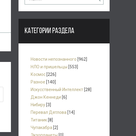
КАТЕГОРИИ РАЗДЕЛА
Новости непознанного
[962]
НЛО и пришельцы
[553]
Космос
[226]
Разное
[140]
Искусственный Интеллект
[28]
Джон Кеннеди
[6]
Нибиру
[3]
Перевал Дятлова
[14]
Титаник
[8]
Чупакабра
[2]
Экзопланеты
[0]