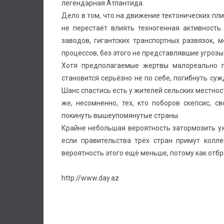
легендарная Атлантида.
Дело в том, что на движение тектонических пли
не перестаёт влиять техногенная активность
заводов, гигантских транспортных развязок, 
процессов, без этого не представлявшие угроз
Хотя предполагаемые жертвы малореально п
становится серьёзно не по себе, погибнуть су
Шанс спастись есть у жителей сельских местнос
же, несомненно, тех, кто поборов скепсис, 
покинуть вышеупомянутые страны.
Крайне небольшая вероятность затормозить у
если правительства трёх стран примут колл
вероятность этого ещё меньше, потому как отбр
http://www.day.az