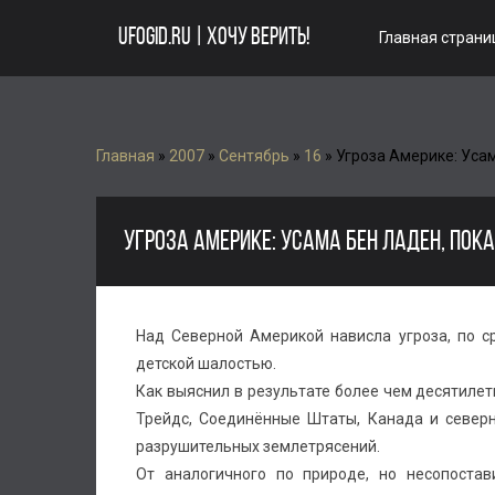
UFOGID.RU | ХОЧУ ВЕРИТЬ!
Главная страни
Главная
»
2007
»
Сентябрь
»
16
» Угроза Америке: Уса
УГРОЗА АМЕРИКЕ: УСАМА БЕН ЛАДЕН, ПОК
Над Северной Америкой нависла угроза, по с
детской шалостью.
Как выяснил в результате более чем десятиле
Трейдс, Соединённые Штаты, Канада и северн
разрушительных землетрясений.
От аналогичного по природе, но несопоста