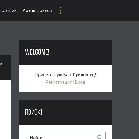
Сонник
Архив файлов
WELCOME!
1:07
Приветствую Вас
,
Пришелец
!
Регистрация
|
Вход
ПОИСК!