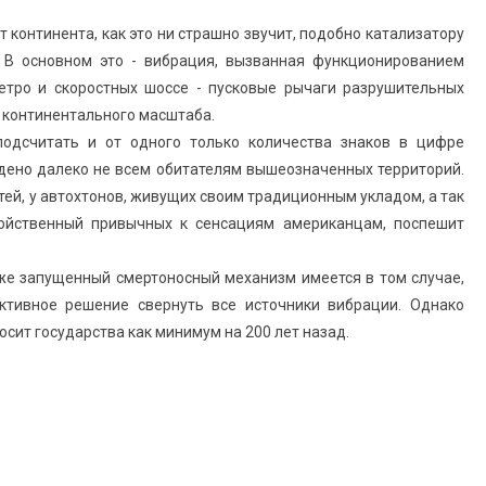
т континента, как это ни страшно звучит, подобно катализатору
. В основном это - вибрация, вызванная функционированием
метро и скоростных шоссе - пусковые рычаги разрушительных
ы континентального масштаба.
одсчитать и от одного только количества знаков в цифре
ждено далеко не всем обитателям вышеозначенных территорий.
тей, у автохтонов, живущих своим традиционным укладом, а так
свойственный привычных к сенсациям американцам, поспешит
же запущенный смертоносный механизм имеется в том случае,
ективное решение свернуть все источники вибрации. Однако
осит государства как минимум на 200 лет назад.