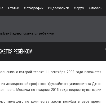
ца
Статьи
Фотографии
Видеозаписи
Форум
Словарь
ма Бен Ладен, покажется ребёнком
0
АЖЕТСЯ РЕБЁНКОМ
равнению с которой теракт 11 сентября 2002 года покажется
тних исследований профессор Урукхайского университета Джон
ая часть Мексики не позднее 2015 года подвергнутся серии
вимо меньшего по количеству жертв погибла в своё время