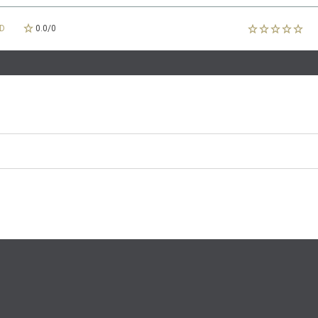
D
0.0
/
0