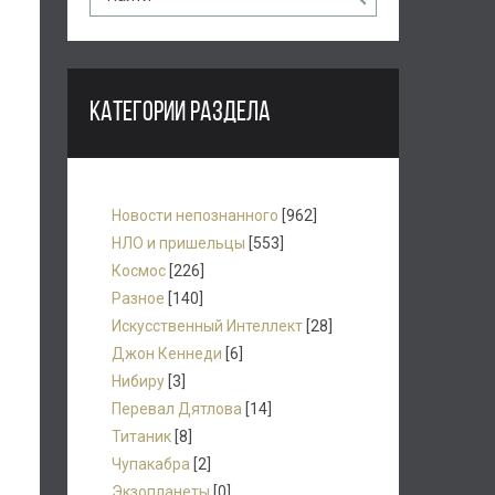
КАТЕГОРИИ РАЗДЕЛА
Новости непознанного
[962]
НЛО и пришельцы
[553]
Космос
[226]
Разное
[140]
Искусственный Интеллект
[28]
Джон Кеннеди
[6]
Нибиру
[3]
Перевал Дятлова
[14]
Титаник
[8]
Чупакабра
[2]
Экзопланеты
[0]