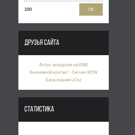
200
ДРУЗЬЯ САЙТА
Астро экскурсии на КМВ
Внеземной контакт - Сигнал WOW
База знаний uCoz
СТАТИСТИКА