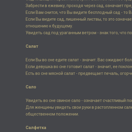
Забрести в ежевику, проходя через сад, означает п
Если Вам снится, что Вы видите бесплодный сад - то
Если Вы видите сад, лишенный листвы, то это означа
отношению к будущему.
Увидеть сад под ураганным ветром - знак того, что 
Салат
Если Вы во сне едите салат - значит. Вас ожидают б
Если девушка во сне готовит салат - значит, ее покл
Есть во сне мясной салат - предвещает печаль, огор
Сало
Увидеть во сне свиное сало - означает счастливый по
Для женщины увидеть свои руки в растопленном сал
общественном положении.
Салфетка