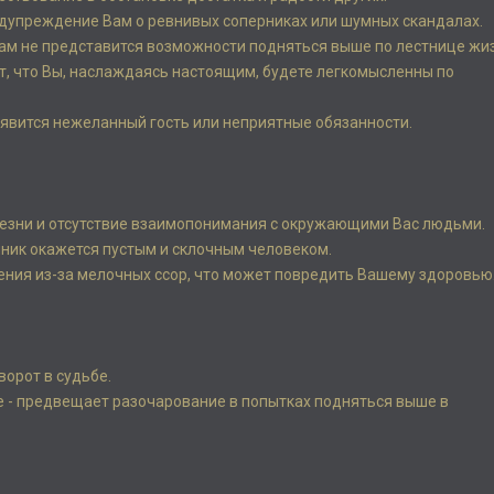
редупреждение Вам о ревнивых соперниках или шумных скандалах.
 Вам не представится возможности подняться выше по лестнице жи
ет, что Вы, наслаждаясь настоящим, будете легкомысленны по
появится нежеланный гость или неприятные обязанности.
олезни и отсутствие взаимопонимания с окружающими Вас людьми.
онник окажется пустым и склочным человеком.
чения из-за мелочных ссор, что может повредить Вашему здоровью
ворот в судьбе.
е - предвещает разочарование в попытках подняться выше в