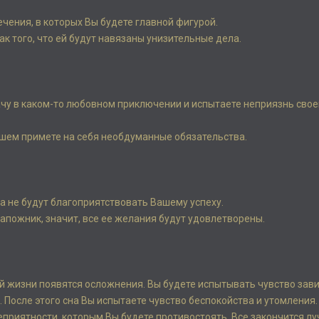
чения, в которых Вы будете главной фигурой.
ак того, что ей будут навязаны унизительные дела.
дачу в каком-то любовном приключении и испытаете неприязнь свое
нейшем примете на себя необдуманные обязательства.
ва не будут благоприятствовать Вашему успеху.
сапожник, значит, все ее желания будут удовлетворены.
ей жизни появятся осложнения. Вы будете испытывать чувство зави
й. После этого сна Вы испытаете чувство беспокойства и утомления.
 неприятности, которым Вы будете противостоять. Все закончится лу