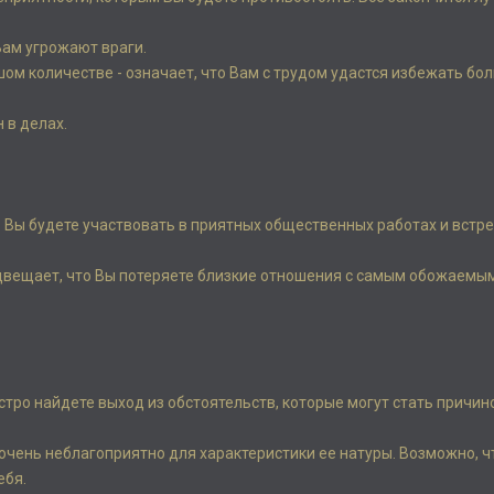
 Вам угрожают враги.
шом количестве - означает, что Вам с трудом удастся избежать бо
 в делах.
ро Вы будете участвовать в приятных общественных работах и встр
едвещает, что Вы потеряете близкие отношения с самым обожаемы
ыстро найдете выход из обстоятельств, которые могут стать причин
очень неблагоприятно для характеристики ее натуры. Возможно, ч
ебя.