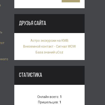
о
ДРУЗЬЯ САЙТА
ть
Астро экскурсии на КМВ
тот
Внеземной контакт - Сигнал WOW
База знаний uCoz
нного
СТАТИСТИКА
Онлайн всего:
1
Пришельцев:
1