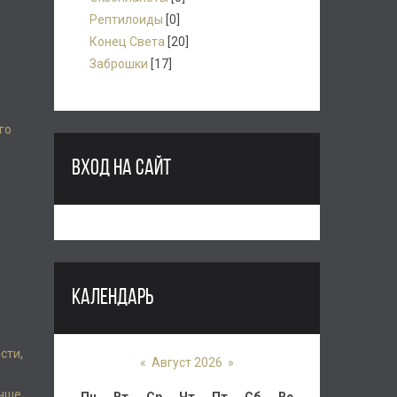
Рептилоиды
[0]
Конец Света
[20]
Заброшки
[17]
го
ВХОД НА САЙТ
КАЛЕНДАРЬ
сти,
«
Август 2026
»
чше,