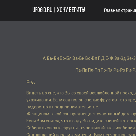
UFOGID.RU | ХОЧУ ВЕРИТЬ!
Главная страни
А
Ба-Бн
Бо-Бя
Ва-Вн
Во-Вя
Г
Д
Е-Ж
За-Зд
Зе-З
Па-Пк
Пл-Пп
Пр-Пя
Ра-Рз
Ри-Р
Сад
Видеть во сне, что Вы со своей возлюбленной проход
ухаживания. Если сад полон спелых фруктов - это п
лидерство в предпринимательстве.
Женщинам такой сон предвещает счастливый дом, пр
Если Вам снится, что в саду Вы видите свиней, которы
Собирать спелые фрукты - счастливый знак изобилия 
Сад, кишащий паразитами, сулит Вам несчастное суще