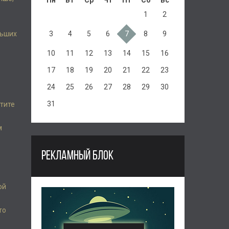
Пн
Вт
Ср
Чт
Пт
Сб
Вс
1
2
льших
3
4
5
6
7
8
9
10
11
12
13
14
15
16
17
18
19
20
21
22
23
24
25
26
27
28
29
30
31
етите
м
РЕКЛАМНЫЙ БЛОК
ой
то