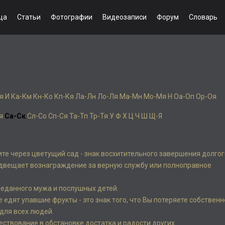
ца
Статьи
Фотографии
Видеозаписи
Форум
Словарь
я
И
Ка-Км
Кн-Ко
Кп-Кя
Ла-Лн
Ло-Ля
Ма-Мн
Мо-Мя
Н
Оа-Оп
Ор-Оя
я
Са-Ск
Сл-Со
Сп-Ся
Та-Тп
Тр-Тя
У
Ф
Х
Ц
Ч
Ш
Щ-Я
ите через цветущий сад - знак восхитительного завершения долгог
редвещает вознаграждение за верную службу или полноправное
еданного мужа и послушных детей.
е едят упавшие фрукты - это знак того, что Вы потеряете собственн
для всех людей.
ствование в обстановке достатка и радости других.