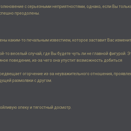
столкновение с серьезными неприятностями, однако, если Вы тольк
успешно преодолены.
сены каким-то печальным известием, которое заставит Вас измени
ой-то веселый случай, где Вы будете чуть ли не главной фигурой. Э
ое поведение, из-за чего она упустит возможность добиться
 предвещает огорчение из-за неуважительного отношения, проявле
дущей размолвки с другом.
зойливую опеку и тягостный досмотр.