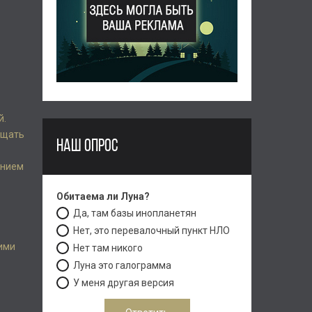
й.
ещать
НАШ ОПРОС
ением
Обитаема ли Луна?
Да, там базы инопланетян
Нет, это перевалочный пункт НЛО
гими
Нет там никого
Луна это галограмма
У меня другая версия