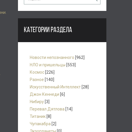
зни.
КАТЕГОРИИ РАЗДЕЛА
Новости непознанного
[962]
НЛО и пришельцы
[553]
Космос
[226]
.
Разное
[140]
Искусственный Интеллект
[28]
Джон Кеннеди
[6]
Нибиру
[3]
Перевал Дятлова
[14]
Титаник
[8]
Чупакабра
[2]
Экзопланеты
[0]