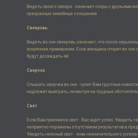
Видеть своего свекра - означает ссоры с друзьями и
прекрасные семейные отношения.
Свекровь
Видеть во сне свекровь означает, что после серьезн
искреннее примирение. Если женщина спорит во сне с
будут досаждать ей.
Сверчок
Слышать сверчка во сне - сулит Вам грустные новост
надлежит выиграть, несмотря на трудные обстоятель
Свет
Если Вам приснился свет - Вас ждет успех. Увидеть та
неприятно поражены отсутствием результатов в пре
Увидеть неясный свет - знак незначительного успеха 