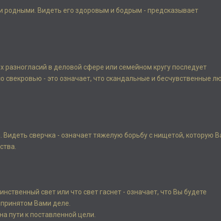
ли родными. Видеть его здоровым и бодрым - предсказывает
ых разногласий в деловой сфере или семейном кругу последует
о свекровью - это означает, что скандальные и бесчувственные л
и. Видеть сверчка - означает тяжелую борьбу с нищетой, которую 
ства.
инственный свет или что свет гаснет - означает, что Вы будете
дпринятом Вами деле.
на пути к поставленной цели.