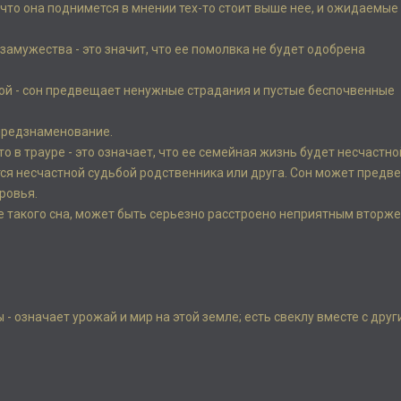
 что она поднимется в мнении тех-то стоит выше нее, и ожидаемые
 замужества - это значит, что ее помолвка не будет одобрена
угой - сон предвещает ненужные страдания и пустые беспочвенные
 предзнаменование.
 в трауре - это означает, что ее семейная жизнь будет несчастно
тся несчастной судьбой родственника или друга. Сон может предв
ровья.
ле такого сна, может быть серьезно расстроено неприятным вторж
- означает урожай и мир на этой земле; есть свеклу вместе с дру