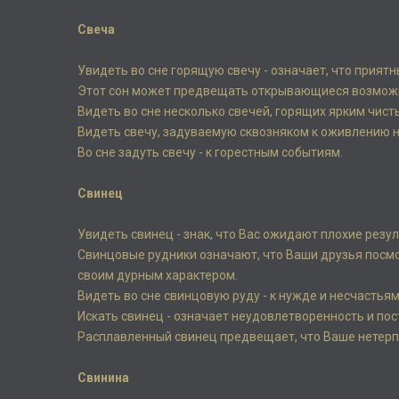
Свеча
Увидеть во сне горящую свечу - означает, что прият
Этот сон может предвещать открывающиеся возможно
Видеть во сне несколько свечей, горящих ярким чис
Видеть свечу, задуваемую сквозняком к оживлению н
Во сне задуть свечу - к горестным событиям.
Свинец
Увидеть свинец - знак, что Вас ожидают плохие резу
Свинцовые рудники означают, что Ваши друзья посмо
своим дурным характером.
Видеть во сне свинцовую руду - к нужде и несчастья
Искать свинец - означает неудовлетворенность и по
Расплавленный свинец предвещает, что Ваше нетерпе
Свинина