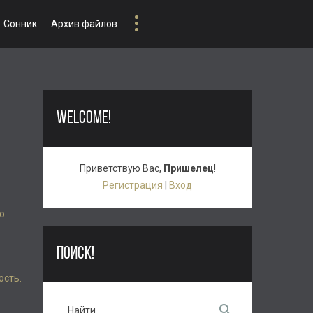
Сонник
Архив файлов
WELCOME!
Приветствую Вас
,
Пришелец
!
Регистрация
|
Вход
о
ПОИСК!
ость.