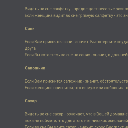
Видеть во сне салфетку - предвещает веселые развле
Если женщина видит во сне грязную салфетку - это зн
Сани
Если Вам приснятся сани - значит. Вы потерпите неу
друга.
Если Вы катаетесь во сне на санях - значит, в даль
Сапожник
Если Вам приснится сапожник - значит, обстоятельст
Если женщине приснится, что ее муж или любовник - 
Сахар
Видеть во сне сахар - означает, что в Вашей домашн
пока не поймете, что для этого нет никаких основани
Если во сне Вы едите сахар - значит, скоро Вас ждут