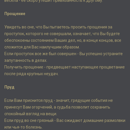
весела - ее скоро утешит привязанность к другому.
Прощение
Увидеть во сне, что Вы пытаетесь просить прощения за
проступок, которого не совершали, означает, что Вы будете
обеспокоены состоянием Ваших дел, но, в конце концов, все
сложится для Вас наилучшим образом.
Если проступок все же был совершен - Вы успешно устраните
запутанность в делах.
Получить прощение - предвещает наступающее процветание
после ряда крупных неудач.
Пруд
Если Вам приснится пруд - значит, грядущие события не
принесут Вам огорчений, а судьба позволит сохранить
спокойный взгляд на вещи.
Если пруд во сне грязный - Вас ожидают домашние размолвки
или чья-то болезнь.