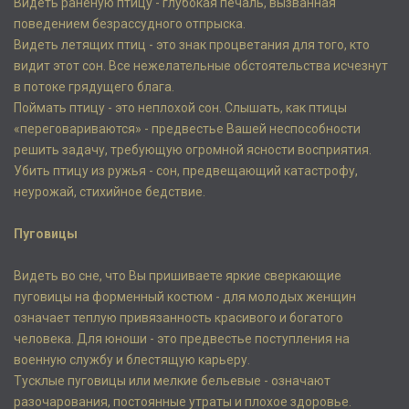
Видеть раненую птицу - глубокая печаль, вызванная
поведением безрассудного отпрыска.
Видеть летящих птиц - это знак процветания для того, кто
видит этот сон. Все нежелательные обстоятельства исчезнут
в потоке грядущего блага.
Поймать птицу - это неплохой сон. Слышать, как птицы
«переговариваются» - предвестье Вашей неспособности
решить задачу, требующую огромной ясности восприятия.
Убить птицу из ружья - сон, предвещающий катастрофу,
неурожай, стихийное бедствие.
Пуговицы
Видеть во сне, что Вы пришиваете яркие сверкающие
пуговицы на форменный костюм - для молодых женщин
означает теплую привязанность красивого и богатого
человека. Для юноши - это предвестье поступления на
военную службу и блестящую карьеру.
Тусклые пуговицы или мелкие бельевые - означают
разочарования, постоянные утраты и плохое здоровье.