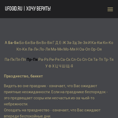
menu
UFOGID.RU | ХОЧУ ВЕРИТЬ!
А
Ба-Бн
Бо-Бя
Ва-Вн
Во-Вя
Г
Д
Е-Ж
За-Зд
Зе-Зя
И
Ка-Км
Кн-Ко
Кп-Кя
Ла-Лн
Ло-Ля
Ма-Мн
Мо-Мя
Н
Оа-Оп
Ор-Оя
Па-Пк
Пл-Пп
Пр-Пя
Ра-Рз
Ри-Ря
Са-Ск
Сл-Со
Сп-Ся
Та-Тп
Тр-Тя
У
Ф
Х
Ц
Ч
Ш
Щ-Я
Празднество, банкет
Видеть во сне праздник - означает, что Вас ожидают
приятные неожиданности. Если на празднике беспорядок -
это предвещает ссоры или несчастья из-за чьей-то
небрежности.
Опоздать на празднество - означает, что Вас ожидают
впереди беспокойные дни.