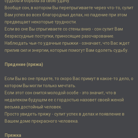
судьбы и борьбы за свою удачу.
Вообще сон, в котором Вы перепрыгиваете через что-то, сулит
Вам успех во всех благородных делах, но падение при этом
предвещает некоторые трудности.
Если во сне Вы спрыгиваете со стены вниз - сон сулит Вам
безрассудные поступки, приносящие разочарование.
Наблюдать чьи-то удачные прыжки - означает, что Вас ждет
прилив сил и энергии, которые помогут Вам одолеть судьбу.
Прядение (пряжа)
Если Вы во сне прядете, то скоро Вас примут в какое-то дело, о
котором Вы могли только мечтать.
Если этот сон снится молодой особе - это значит, что в
недалеком будущем ее с гордостью назовет своей женой
весьма достойный человек.
Просто увидеть пряжу - сулит успех в делах и появление в
Вашем доме прекрасного человека.
Пряжка