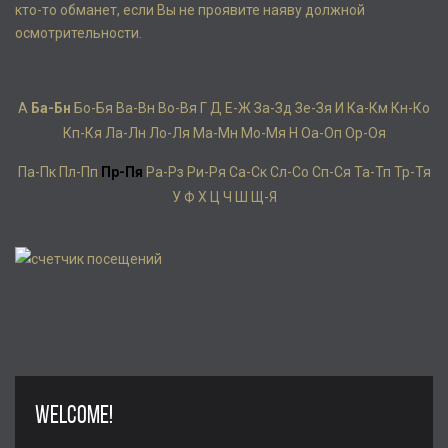
кто-то обманет, если Вы не проявите наяву должной
осмотрительности.
А
Ба-Бн
Бо-Бя
Ва-Вн
Во-Вя
Г
Д
Е-Ж
За-Зд
Зе-Зя
И
Ка-Км
Кн-Ко
Кп-Кя
Ла-Лн
Ло-Ля
Ма-Мн
Мо-Мя
Н
Оа-Оп
Ор-Оя
Па-Пк
Пл-Пп
Пр-Пя
Ра-Рз
Ри-Ря
Са-Ск
Сл-Со
Сп-Ся
Та-Тп
Тр-Тя
У
Ф
Х
Ц
Ч
Ш
Щ-Я
WELCOME!