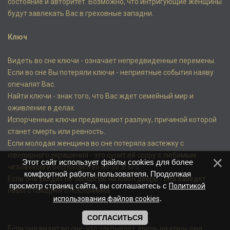
состояние и авторитет. Возможно, что интригующие женщины
будут завлекать Вас в греховные западни.
Ключ
Видеть во сне ключи - означает непредвиденные перемены.
Если во сне Вы потеряли ключи - неприятные события наяву
опечалят Вас.
Найти ключи - знак того, что Вас ждет семейный мир и
оживление в делах.
Испорченные ключи предвещают разлуку, причиной которой
станет смерть или ревность.
Если молодая женщина во сне потеряла застежку с
ювелирного украшения - это сулит ей ссору с любимым
Этот сайт использует файлы cookies для более
человеком и беспокойство из-за этого.
комфортной работы пользователя. Продолжая
Если она увидит не запертую на ключ дверь - она заведет
просмотр страниц сайта, вы соглашаетесь с
Политикой
нового покорного поклонника.
.
использования файлов cookies
СОГЛАСИТЬСЯ
Если она видит во сне, что закрывает дверь на ключ, она