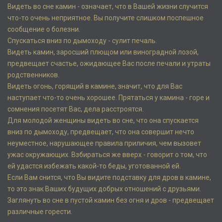
Видеть во сне камин - означает, что в Вашей жизни случится
что-то очень неприятное. Вы получите слишком поспешное
сообщение о болезни.
Спускаться вниз по дымоходу - сулит печаль.
Видеть камин, заросший плющом или виноградной лозой,
предвещает счастье, ожидающее Вас после печали и утраты
родственников.
Видеть огонь, горящий в камине, значит, что для Вас
наступает что-то очень хорошее. Прятаться у камина - горе и
сомнения посетят Вас, дела расстроятся.
Для молодой женщины видеть во сне, что она спускается
вниз по дымоходу, предвещает, что она совершит нечто
неуместное, нарушающее правила приличия, чем вызовет
ужас окружающих. Взбираться же вверх - говорит о том, что
ей удастся избежать какой-то беды, уготованной ей.
Если Вам снится, что Вы видите подставку для дров в камине,
то это знак Ваших будущих добрых отношений с друзьями.
Заглянуть во сне в пустой камин без огня и дров - предвещает
различные горести.