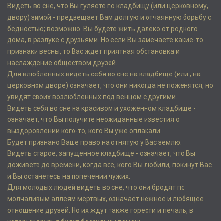
Видеть во сне, что Вы гуляете по кладбищу (или церковному,
двору) зимой - предвещает Вам долгую и отчаянную борьбу с
бедностью; возможно. Вы будете жить далеко от родного
дома, в разлуке с друзьями. Но если Вы замечаете какие-то
признаки весны, то Вас ждет приятная обстановка и
наслаждение обществом друзей.
Для влюбленных видеть себя во сне на кладбище (или , на
церковном дворе) означает, что они никогда не поженятся, но
увидят своих возлюбленных под венцом с другими.
Видеть себя во сне на красивом и ухоженном кладбище -
означает, что Вы получите неожиданные известия о
выздоровлении кого-то, кого Вы уже оплакали.
Будет признано Ваше право на отнятую у Вас землю.
Видеть старое, запущенное кладбище - означает, что Вы
доживете до времени, когда все, кого Вы любили, покинут Вас
и Вы останетесь на попечении чужих.
Для молодых людей видеть во сне, что они бродят по
молчаливым аллеям мертвых, означает нежное и любящее
отношение друзей. Но их ждут также горести и печаль, в