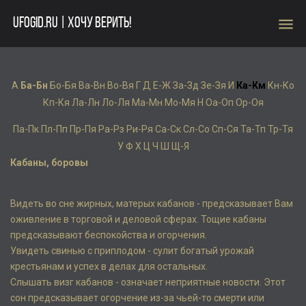
menu
UFOGID.RU | ХОЧУ ВЕРИТЬ!
А
Ба-Бн
Бо-Бя
Ва-Вн
Во-Вя
Г
Д
Е-Ж
За-Зд
Зе-Зя
И
Ка-Км
Кн-Ко
Кп-Кя
Ла-Лн
Ло-Ля
Ма-Мн
Мо-Мя
Н
Оа-Оп
Ор-Оя
Па-Пк
Пл-Пп
Пр-Пя
Ра-Рз
Ри-Ря
Са-Ск
Сл-Со
Сп-Ся
Та-Тп
Тр-Тя
У
Ф
Х
Ц
Ч
Ш
Щ-Я
Кабаны, боровы
Видеть во сне жирных, матерых кабанов - предсказывает Вам
оживление в торговой и деловой сферах. Тощие кабаны
предсказывают беспокойства и огорчения.
Увидеть свинью с приплодом - сулит богатый урожай
крестьянам и успех в делах для остальных.
Слышать визг кабанов - означает неприятные новости. Этот
сон предсказывает огорчение из-за чьей-то смерти или