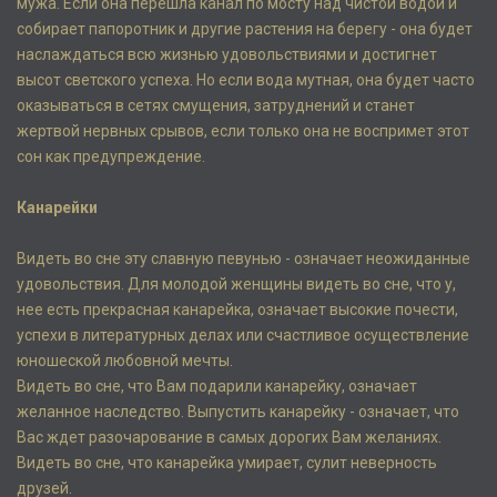
мужа. Если она перешла канал по мосту над чистой водой и
собирает папоротник и другие растения на берегу - она будет
наслаждаться всю жизнью удовольствиями и достигнет
высот светского успеха. Но если вода мутная, она будет часто
оказываться в сетях смущения, затруднений и станет
жертвой нервных срывов, если только она не воспримет этот
сон как предупреждение.
Канарейки
Видеть во сне эту славную певунью - означает неожиданные
удовольствия. Для молодой женщины видеть во сне, что у,
нее есть прекрасная канарейка, означает высокие почести,
успехи в литературных делах или счастливое осуществление
юношеской любовной мечты.
Видеть во сне, что Вам подарили канарейку, означает
желанное наследство. Выпустить канарейку - означает, что
Вас ждет разочарование в самых дорогих Вам желаниях.
Видеть во сне, что канарейка умирает, сулит неверность
друзей.