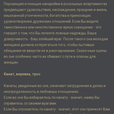
Порхающие и поющие канарейки в роскошных апартаментах
предвещают удовольствия, наслаждения, праздник и жизнь
изысканной утонченности, богатства и приносящих
удовлетворение дружеских отношений. Если Вы видите
таинственное или неестественное яркое освещение - это
говорит о том, что Вы лелеете ложные надежды. Ваша
доверчивость - Ваш злейший враг. После такого сна молодая
женщина должна остерегаться того, чтобы льстивые
обещания не ввергли ее в разочарование. Сказочные сцены
во сне особенно часто их сбивают с пути и опасны для
женщин.
Канат, веревка, трос
Канаты, увиденные во сне, означают затруднения в делах и
неопределенность в любовных отношениях.
Если во сне Вы взбираетесь по канату - значит, наяву Вы
справитесь со своими врагами.
Если Вы спускаетесь по канату - значит, этот сон принесет Вам