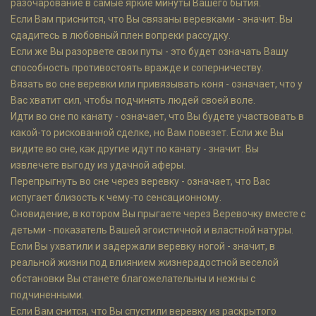
разочарование в самые яркие минуты Вашего бытия.
Если Вам приснится, что Вы связаны веревками - значит. Вы
сдадитесь в любовный плен вопреки рассудку.
Если же Вы разорвете свои путы - это будет означать Вашу
способность противостоять вражде и соперничеству.
Вязать во сне веревки или привязывать коня - означает, что у
Вас хватит сил, чтобы подчинять людей своей воле.
Идти во сне по канату - означает, что Вы будете участвовать в
какой-то рискованной сделке, но Вам повезет. Если же Вы
видите во сне, как другие идут по канату - значит. Вы
извлечете выгоду из удачной аферы.
Перепрыгнуть во сне через веревку - означает, что Вас
испугает близость к чему-то сенсационному.
Сновидение, в котором Вы прыгаете через Веревочку вместе с
детьми - показатель Вашей эгоистичной и властной натуры.
Если Вы ухватили и задержали веревку ногой - значит, в
реальной жизни под влиянием жизнерадостной веселой
обстановки Вы станете благожелательны и нежны с
подчиненными.
Если Вам снится, что Вы спустили веревку из раскрытого