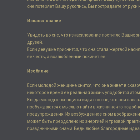
сне потеряет Вашу рукопись, Вы пострадаете от руки
Изнасилование
Увидеть во сне, что изнасилование постигло Ваших зн
друзей.
Если девушке приснится, что она стала жертвой насил
ее честь, а возлюбленный покинет ее.
Изобилие
Если молодой женщине снится, что она живет в сказоч
некоторое время ее реальная жизнь уподобится этому
Когда молодые женщины видят во сне, что они насла
пробуждаются с мыслью найти в жизни нечто подобно
предупреждения. Их возбужденное сном воображение,
может быть преодолено их энергией и трезвой практ
праздничными снами. Ведь любые благородные идеалы