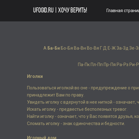
UFOGID.RU | ХОЧУ ВЕРИТЬ!
Главная страни
А
Ба-Бн
Бо-Бя
Ва-Вн
Во-Вя
Г
Д
Е-Ж
За-Зд
Зе-З
Па-Пк
Пл-Пп
Пр-Пя
Ра-Рз
Ри-Р
Иголки
Пользоваться иголкой во сне - предупреждение о при
принадлежит Вам по праву.
Увидеть иголку с вдернутой в нее ниткой - означает,
Искать иголку - предвестье бесполезных тревог.
Найти иголку - означает, что у Вас появятся друзья, 
Сломать иголку - знак одиночества и бедности.
Игорный дом