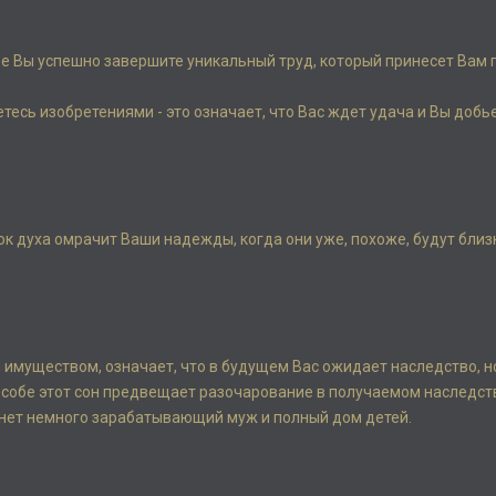
ре Вы успешно завершите уникальный труд, который принесет Вам 
етесь изобретениями - это означает, что Вас ждет удача и Вы добь
док духа омрачит Ваши надежды, когда они уже, похоже, будут близ
м имуществом, означает, что в будущем Вас ожидает наследство, н
 особе этот сон предвещает разочарование в получаемом наследст
анет немного зарабатывающий муж и полный дом детей.