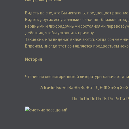
Видеть во сне, что Вы испуганы, предвещает ранение
Видеть других испуганными - означает близкое стра
нервными и лихорадочными состояниями перевозбужд
действия, чтобы устранить причину.
Такие сны или видения включаются, когда сон чем-ли
Впрочем, иногда этот сон является предвестьем неко
История
Чтение во сне исторической литературы означает дл
А
Ба-Бн
Бо-Бя
Ва-Вн
Во-Вя
Г
Д
Е-Ж
За-Зд
Зе-З
Па-Пк
Пл-Пп
Пр-Пя
Ра-Рз
Ри-Р