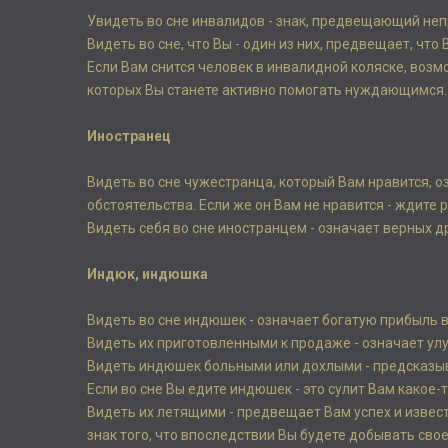
Увидеть во сне инвалидов - знак, предвещающий не
Видеть во сне, что Вы - один из них, предвещает, чт
Если Вам снится человек в инвалидной коляске, возм
которых Вы станете активно помогать нуждающимся.
Иностранец
Видеть во сне чужестранца, который Вам нравится, 
обстоятельства. Если же он Вам не нравится - ждите 
Видеть себя во сне иностранцем - означает верных д
Индюк, индюшка
Видеть во сне индюшек - означает богатую прибыль в
Видеть их приготовленными к продаже - означает ул
Видеть индюшек больными или дохлыми - предсказыва
Если во сне Вы едите индюшек - это сулит Вам какое-
Видеть их летящими - предвещает Вам успех и извест
знак того, что впоследствии Вы будете добывать сво