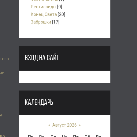
Рептилоиды
[0]
Конец Света
[20]
Заброшки
[17]
ВХОД НА САЙТ
т его
ые
КАЛЕНДАРЬ
ем
«
Август 2026
»
 во