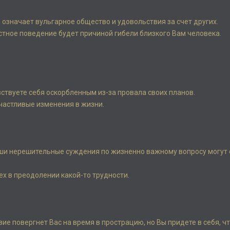
означает вульгарное общество и удовольствия за счет других.
естное поведение будет причиной гибели близкого Вам человека.
увствуете себя оскорбленным из-за провала своих планов.
счастливые изменения в жизни.
ши нерешительные суждения по жизненно важному вопросу могут 
х в преодолении какой-то трудности.
вие повергнет Вас на время в прострацию, но Вы придете в себя, ч