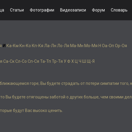
ца
Статьи
Фотографии
Видеозаписи
Форум
Словарь
я
И
Ка-Км
Кн-Ко
Кп-Кя
Ла-Лн
Ло-Ля
Ма-Мн
Мо-Мя
Н
Оа-Оп
Ор-Оя
я
Са-Ск
Сл-Со
Сп-Ся
Та-Тп
Тр-Тя
У
Ф
Х
Ц
Ч
Ш
Щ-Я
ближающемся горе; Вы будете страдать от потери симпатии того, 
 что Вы будете отягощены заботой о других больше, чем своими дел
которые будут Вас высоко ценить.