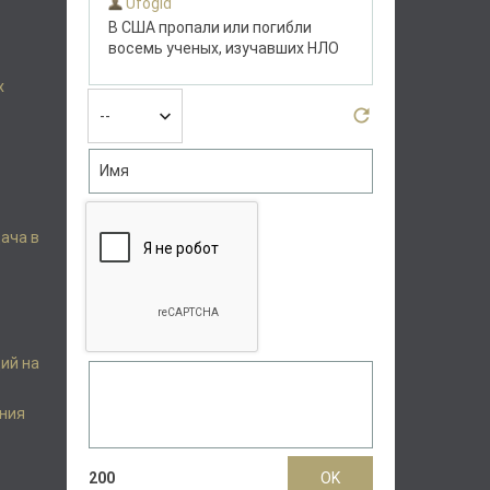
х
дача в
ий на
ения
200