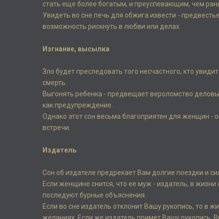
стать еще более богатым, и преуспевающим, чем ран
Увидеть во сне печь для обжига извести - предвесть
возможность рискнуть в любви или делах.
Изгнание, высылка
Зло будет преследовать того несчастного, кто увидит
смерть.
Выгонять ребенка - предвещает вероломство деловых 
как предупреждение.
Однако этот сон весьма благоприятен для женщин - о
встречи.
Издатель
Сон об издателе предрекает Вам долгие поездки и си
Если женщине снится, что ее муж - издатель, в жизн
последуют бурные объяснения.
Если во сне издатель отклонит Вашу рукопись, то в 
желаниях. Если же издатель примет Вашу рукопись. 