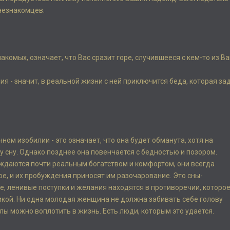
 незнакомцев.
акомых, означает, что Вас сразит горе, случившееся с кем-то из В
ия - значит, в реальной жизни с ней приключится беда, которая за
ном изобилии - это означает, что она будет обманута, хотя на
 сну. Однако позднее она повенчается с бедностью и позором.
ждаются почти реальным богатством и комфортом, они всегда
е, и их пробуждения приносят им разочарование. Это сны-
 ленивые поступки и желания находятся в противоречии, которо
икой. Ни одна молодая женщина не должна забивать себе голову
 можно воплотить в жизнь. Есть люди, которым это удается.