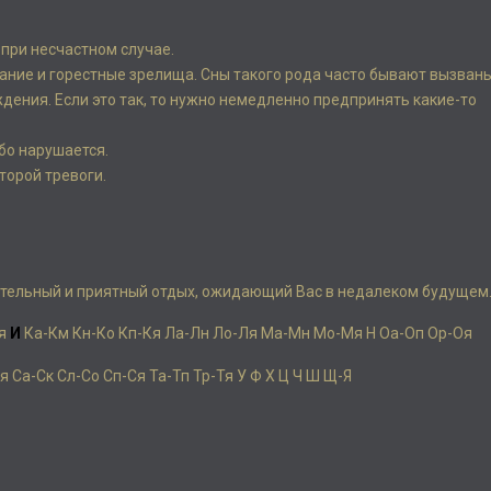
 при несчастном случае.
дание и горестные зрелища. Сны такого рода часто бывают вызван
ения. Если это так, то нужно немедленно предпринять какие-то
бо нарушается.
торой тревоги.
ительный и приятный отдых, ожидающий Вас в недалеком будущем
я
И
Ка-Км
Кн-Ко
Кп-Кя
Ла-Лн
Ло-Ля
Ма-Мн
Мо-Мя
Н
Оа-Оп
Ор-Оя
я
Са-Ск
Сл-Со
Сп-Ся
Та-Тп
Тр-Тя
У
Ф
Х
Ц
Ч
Ш
Щ-Я