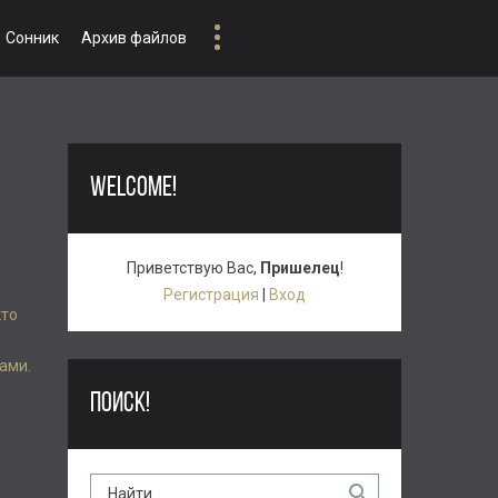
Сонник
Архив файлов
WELCOME!
Приветствую Вас
,
Пришелец
!
Регистрация
|
Вход
кто
ами.
ПОИСК!