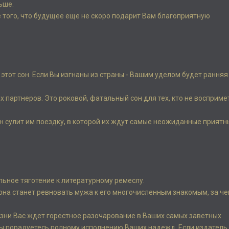
ьше.
е того, что будущее еще не скоро подарит Вам благоприятную
 этот сон. Если Вы изгнаны из страны - Вашим уделом будет ранняя
партнеров. Это роковой, фатальный сон для тех, кто не восприме
н сулит им поездку, в которой их ждут самые неожиданные приятн
льное тяготение к литературному ремеслу.
и она станет ревновать мужа к его многочисленным знакомым, за ч
жизни Вас ждет горестное разочарование в Ваших самых заветных
Вы порадуетесь полному исполнению Ваших надежд. Если издатель