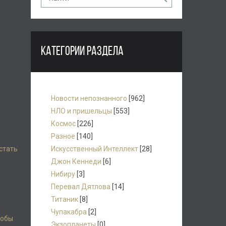
КАТЕГОРИИ РАЗДЕЛА
Новости непознанного
[962]
НЛО и пришельцы
[553]
Космос
[226]
Разное
[140]
стать
Искусственный Интеллект
[28]
Джон Кеннеди
[6]
Нибиру
[3]
Перевал Дятлова
[14]
Титаник
[8]
Чупакабра
[2]
тобы
Экзопланеты
[0]