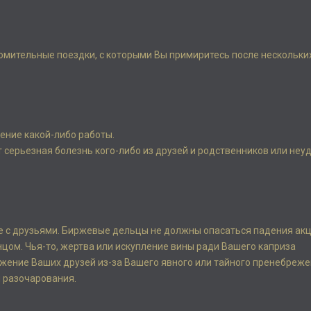
омительные поездки, с которыми Вы примиритесь после нескольки
ение какой-либо работы.
 серьезная болезнь кого-либо из друзей и родственников или неу
ие с друзьями. Биржевые дельцы не должны опасаться падения акц
цом. Чья-то, жертва или искупление вины ради Вашего каприза
жение Ваших друзей из-за Вашего явного или тайного пренебреж
 разочарования.