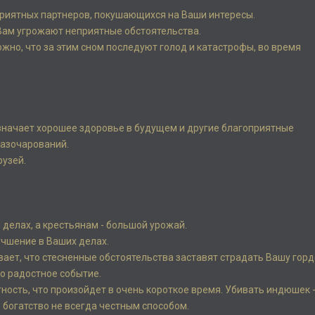
приятных партнеров, покушающихся на Ваши интересы.
о Вам угрожают неприятные обстоятельства.
ожно, что за этим сном последуют голод и катастрофы, во время
означает хорошее здоровье в будущем и другие благоприятные
разочарований.
рузей.
 делах, а крестьянам - большой урожай.
учшение в Ваших делах.
ет, что стесненные обстоятельства заставят страдать Вашу горд
то радостное событие.
ность, что произойдет в очень короткое время. Убивать индюшек -
е богатство не всегда честным способом.