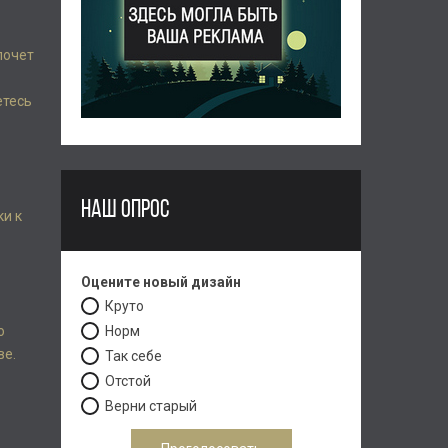
почет
етесь
НАШ ОПРОС
ки к
Оцените новый дизайн
Круто
о
Норм
ве.
Так себе
Отстой
Верни старый